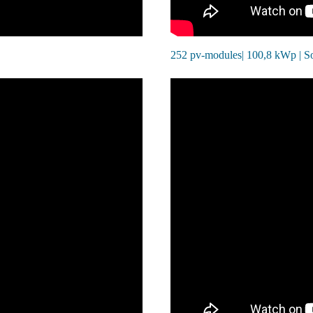
252 pv-modules| 100,8 kWp | S