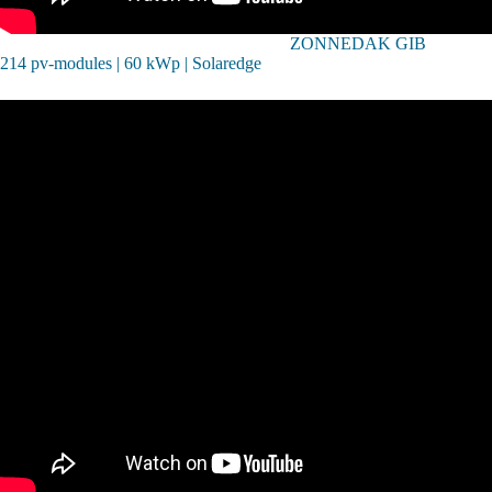
ZONNEDAK GIB
214 pv-modules | 60 kWp | Solaredge