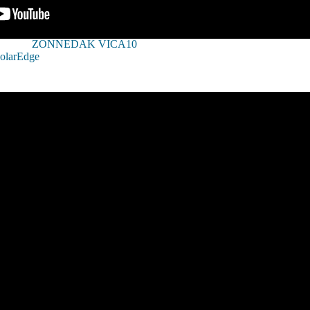
ZONNEDAK VICA10
SolarEdge