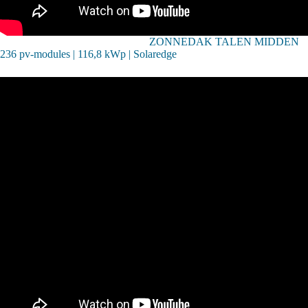
ZONNEDAK TALEN MIDDEN
236 pv-modules | 116,8 kWp | Solaredge