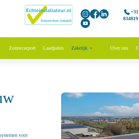
+31
834819
Zonnecarport
Laadpalen
Zakelijk
Over ons
C
 uw
esystemen voor