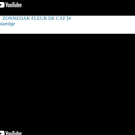
ZONNEDAK FLEUR DE CAF├ë
olaredge