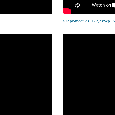
492 pv-modules | 172,2 kWp | 