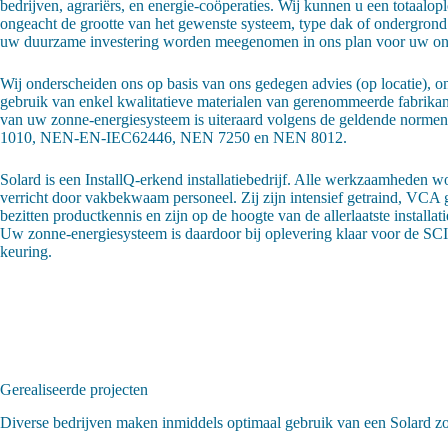
bedrijven, agrariërs, en energie-coöperaties. Wij kunnen u een totaalop
ongeacht de grootte van het gewenste systeem, type dak of ondergrond.
uw duurzame investering worden meegenomen in ons plan voor uw o
Wij onderscheiden ons op basis van ons gedegen advies (op locatie), on
gebruik van enkel kwalitatieve materialen van gerenommeerde fabrika
van uw zonne-energiesysteem is uiteraard volgens de geldende norme
1010, NEN-EN-IEC62446, NEN 7250 en NEN 8012.
Solard is een InstallQ-erkend installatiebedrijf. Alle werkzaamheden 
verricht door vakbekwaam personeel. Zij zijn intensief getraind, VCA g
bezitten productkennis en zijn op de hoogte van de allerlaatste installa
Uw zonne-energiesysteem is daardoor bij oplevering klaar voor de S
keuring.
Gerealiseerde projecten
Diverse bedrijven maken inmiddels optimaal gebruik van een Solard zo