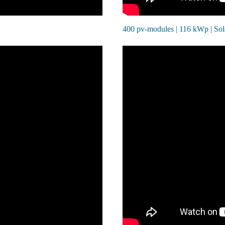
400 pv-modules | 116 kWp | So