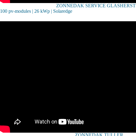
ZONNEDAK SERVICE GLASHERST
100 pv-modules | 26 kWp | Solaredge
ZONNEDAK TULLER