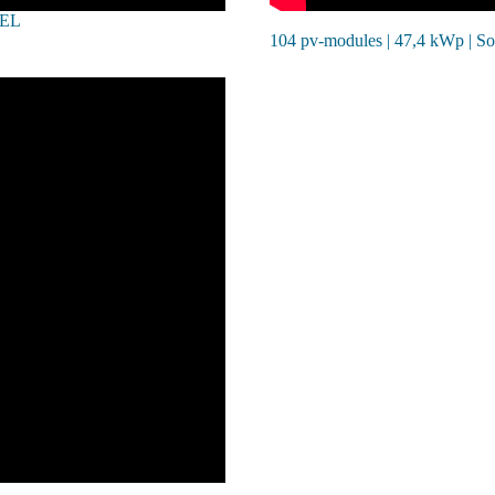
EL
104 pv-modules | 47,4 kWp | So