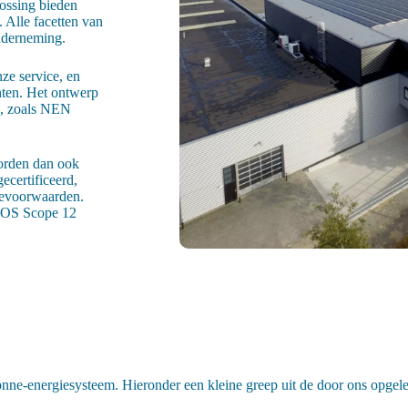
lossing bieden
 Alle facetten van
nderneming.
ze service, en
nten. Het ontwerp
n, zoals NEN
worden dan ook
ecertificeerd,
tievoorwaarden.
CIOS Scope 12
nne-energiesysteem. Hieronder een kleine greep uit de door ons opgele