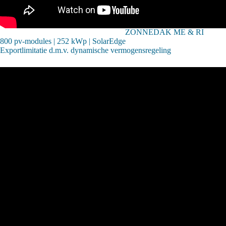
ZONNEDAK ME & RI
800 pv-modules | 252 kWp | SolarEdge
Exportlimitatie d.m.v. dynamische vermogensregeling