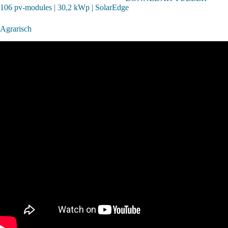
106 pv-modules | 30,2 kWp | SolarEdge
Agrarisch