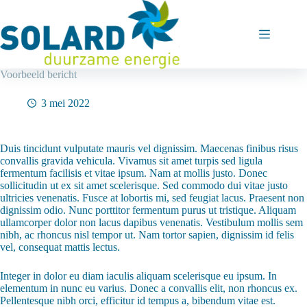
Ga
naar
de
inhoud
Voorbeeld bericht
3 mei 2022
Duis tincidunt vulputate mauris vel dignissim. Maecenas finibus risus
convallis gravida vehicula. Vivamus sit amet turpis sed ligula
fermentum facilisis et vitae ipsum. Nam at mollis justo. Donec
sollicitudin ut ex sit amet scelerisque. Sed commodo dui vitae justo
ultricies venenatis. Fusce at lobortis mi, sed feugiat lacus. Praesent non
dignissim odio. Nunc porttitor fermentum purus ut tristique. Aliquam
ullamcorper dolor non lacus dapibus venenatis. Vestibulum mollis sem
nibh, ac rhoncus nisl tempor ut. Nam tortor sapien, dignissim id felis
vel, consequat mattis lectus.
Integer in dolor eu diam iaculis aliquam scelerisque eu ipsum. In
elementum in nunc eu varius. Donec a convallis elit, non rhoncus ex.
Pellentesque nibh orci, efficitur id tempus a, bibendum vitae est.