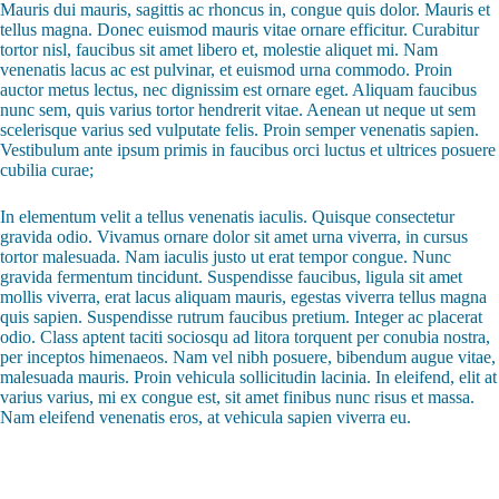
Mauris dui mauris, sagittis ac rhoncus in, congue quis dolor. Mauris et
tellus magna. Donec euismod mauris vitae ornare efficitur. Curabitur
tortor nisl, faucibus sit amet libero et, molestie aliquet mi. Nam
venenatis lacus ac est pulvinar, et euismod urna commodo. Proin
auctor metus lectus, nec dignissim est ornare eget. Aliquam faucibus
nunc sem, quis varius tortor hendrerit vitae. Aenean ut neque ut sem
scelerisque varius sed vulputate felis. Proin semper venenatis sapien.
Vestibulum ante ipsum primis in faucibus orci luctus et ultrices posuere
cubilia curae;
In elementum velit a tellus venenatis iaculis. Quisque consectetur
gravida odio. Vivamus ornare dolor sit amet urna viverra, in cursus
tortor malesuada. Nam iaculis justo ut erat tempor congue. Nunc
gravida fermentum tincidunt. Suspendisse faucibus, ligula sit amet
mollis viverra, erat lacus aliquam mauris, egestas viverra tellus magna
quis sapien. Suspendisse rutrum faucibus pretium. Integer ac placerat
odio. Class aptent taciti sociosqu ad litora torquent per conubia nostra,
per inceptos himenaeos. Nam vel nibh posuere, bibendum augue vitae,
malesuada mauris. Proin vehicula sollicitudin lacinia. In eleifend, elit at
varius varius, mi ex congue est, sit amet finibus nunc risus et massa.
Nam eleifend venenatis eros, at vehicula sapien viverra eu.